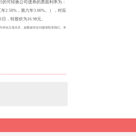
发行的可转换公司债券的票面利率为：
五年2.50%，第六年3.00%。），对应
日，转股价为16.98元。
9号），与本站立场无关，如数据存在问题请联系我们。本