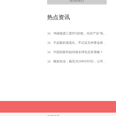
联系我们
热点资讯
鸿禧能源三度IPO折戟，光伏产业“热”表象下的“冷”现实
不起眼的逍遥丸，牢记这五种黄金搭配，用好了，调畅全身
中国创新药如何做全球化定价策略？
顺发恒业：截至2024年8月9日，公司股东总人数为31,633户