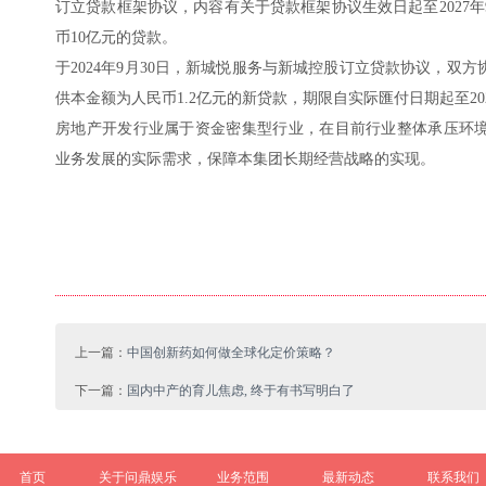
订立贷款框架协议，内容有关于贷款框架协议生效日起至2027年
币10亿元的贷款。
于2024年9月30日，新城悦服务与新城控股订立贷款协议，双
供本金额为人民币1.2亿元的新贷款，期限自实际匯付日期起至202
房地产开发行业属于资金密集型行业，在目前行业整体承压环
业务发展的实际需求，保障本集团长期经营战略的实现。
上一篇：
中国创新药如何做全球化定价策略？
下一篇：
国内中产的育儿焦虑, 终于有书写明白了
首页
关于问鼎娱乐
业务范围
最新动态
联系我们