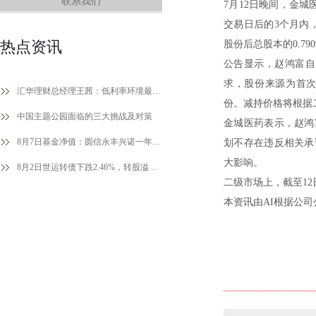
联系我们
7月12日晚间，金城
交易日后的3个月内
热点资讯
股份后总股本的0.79
公告显示，赵鸿富自
求，股份来源为首
汇华理财总经理王茜：低利率环境最重要的方法论是大类资产配置
份。减持价格将根据
中国主题公园面临的三大挑战及对策
金城医药表示，赵鸿
8月7日基金净值：圆信永丰兴诺一年持有期混合最新净值0.7664，跌0.01%
划不存在违反相关承
大影响。
8月2日世运转债下跌2.46%，转股溢价率11.08%
二级市场上，截至12日
本资讯由AI根据公司