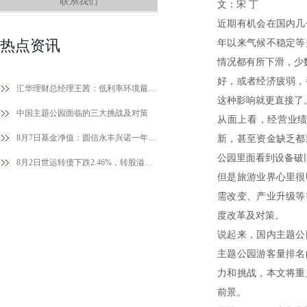
联系我们
文：宋 丁
近期有机会在国内几
热点资讯
年以来气候不稳定等
情况都有所下滑，少
好，或者经济疲弱，
汇华理财总经理王茜：低利率环境最重要的方法论是大类资产配置
这种影响就更直接了
中国主题公园面临的三大挑战及对策
从面上看，经营业
8月7日基金净值：圆信永丰兴诺一年持有期混合最新净值0.7664，跌0.01%
新，甚至资金缺乏都
公园里面看到设备破
8月2日世运转债下跌2.46%，转股溢价率11.08%
但是旅游业界心里很
需改变、产业升级等
度改革及对策。
说起来，国内主题公
主题公园游客量排名
力和挑战，本文将重
前景。